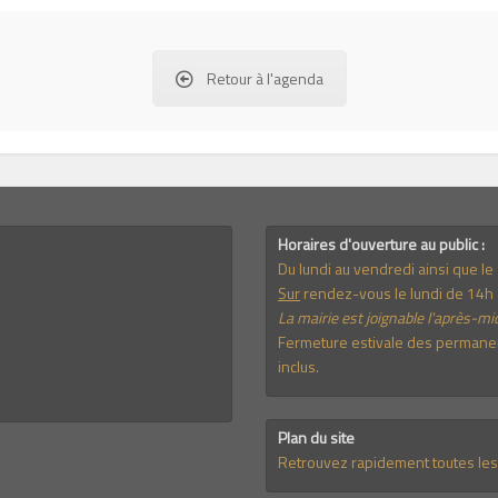
Retour à l'agenda
Horaires d'ouverture au public :
Du lundi au vendredi ainsi que l
Sur
rendez-vous le lundi de 14h 
La mairie est joignable l'après-mid
Fermeture estivale des permanenc
inclus.
Plan du site
Retrouvez rapidement toutes les