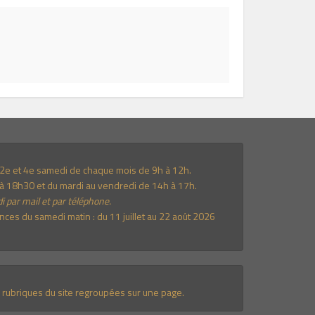
e 2e et 4e samedi de chaque mois de 9h à 12h.
à 18h30 et du mardi au vendredi de 14h à 17h.
i par mail et par téléphone.
es du samedi matin : du 11 juillet au 22 août 2026
 rubriques du site regroupées sur une page.