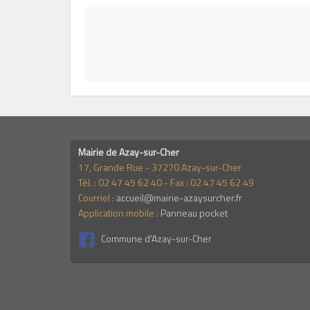
Mairie de Azay-sur-Cher
17, Grande Rue - 37270 Azay-sur-Cher
Tél. : 02 47 45 62 40 - Fax : 02 47 45 62 49
Courriel :
accueil@mairie-azaysurcher.fr
Application mobile :
Panneau pocket
Commune d'Azay-sur-Cher