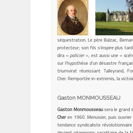
séquestration. Le père Balzac, Bernard
protecteur; son fils s’inspire plus 
dira «
policier
», est aussi une «
scèn
sur l’hypothèse d’un désastre frança
triumvirat réunissant Talleyrand, 
Cher. Remportée in-extremis, la victo
Gaston MONMOUSSEAU
Gaston Monmousseau
sera le grand s
Cher
en 1960. Menuisier, puis ouvrier a
tendance syndicaliste révolutionnair
devient néanmoins secrétaire de la f