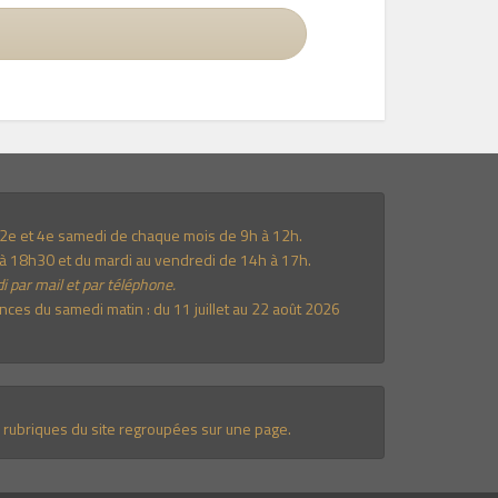
e 2e et 4e samedi de chaque mois de 9h à 12h.
à 18h30 et du mardi au vendredi de 14h à 17h.
i par mail et par téléphone.
es du samedi matin : du 11 juillet au 22 août 2026
 rubriques du site regroupées sur une page.