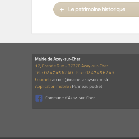
Le patrimoine historique
Mairie de Azay-sur-Cher
17, Grande Rue - 37270 Azay-sur-Cher
Tél. : 02 47 45 62 40 - Fax : 02 47 45 62 49
Courriel :
accueil@mairie-azaysurcher.fr
Application mobile :
Panneau pocket
Commune d'Azay-sur-Cher