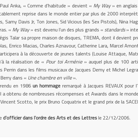
 Paul Anka, « Comme d’habitude » devient «
My Way
» en anglais 
tablement reprise dans le monde entier par plus de 2000 interprèt
s, Samy Davis Jr, Ton Jones, Sid Vicious (les Sex Pistols), Nina Ha
ras. «
My Way
» est devenu l’un des plus grands «
standards
» inte
is Talar sa propre maison de disques, TREMA, dont il devient prés
olas, Enrico Macias, Charles Aznavour, Catherine Lara, Marcel Amont
articipera à la découverte de jeunes talents (Louise Attaque, Mat
’à la réalisation de «
Pour toi Arménie
» auquel plus de 100 arti
s Perrin dans les films musicaux de Jacques Demy et Michel Legr
d Berry dans «
Une chambre en ville
».
rendu en 1986
un hommage
remarqué à Jacques REVAUX pour l’
c). Il a obtenu de nombreuses récompenses et Awards dans le mond
ix Vincent Scotto, le prix Bruno Coquatrix et le grand prix de la SA
de
d’officier dans l’ordre des Arts et des Lettres
le 22/12/2006.