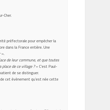
r-Cher.
orité préfectorale pour empêcher la
èbre dans la France entière. Une
r
».
place de leur commune, et que toutes
 place de ce village ?
» C’est Paul-
patient de se distinguer.
st de cet évènement qu’est née cette