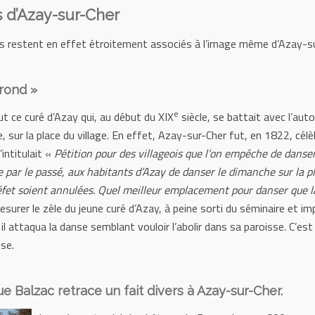
 d’Azay-sur-Cher
restent en effet étroitement associés à l’image même d’Azay-su
rond »
e
t ce curé d’Azay qui, au début du XIX
siècle, se battait avec l’aut
e, sur la place du village. En effet, Azay-sur-Cher fut, en 1822, cél
intitulait «
Pétition pour des villageois que l’on empêche de danse
 par le passé, aux habitants d’Azay de danser le dimanche sur la 
réfet soient annulées. Quel meilleur emplacement pour danser que la
surer le zèle du jeune curé d’Azay, à peine sorti du séminaire et im
 il attaqua la danse semblant vouloir l’abolir dans sa paroisse. C’e
ise.
e Balzac retrace un fait divers à Azay-sur-Cher.