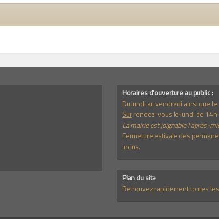
Horaires d'ouverture au public :
Du lundi au vendredi ainsi que l
Sur
rendez-vous le lundi de 14h 
La mairie est joignable l'après-mid
Fermeture estivale des permanenc
inclus.
Plan du site
Retrouvez rapidement toutes les