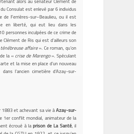
artenant alors au sénateur Clément de
u Consulat est enlevé par 6 individus
de Ferrières-sur–Beaulieu, ou il est
 en liberté, qui eut lieu dans les
 10 personnes inculpées de ce crime de
e Clément de Ris qui est d’ailleurs son
ténébreuse affaire
». Ce roman, qu’on
 de la «
crise de Marengo
». Spéculant
arte et la mise en place d’un nouveau
dans l’ancien cimetière d’Azay-sur-
er 1883 et achevant sa vie à
Azay-sur-
le 1er conflit mondial, animateur de la
ement écroué à la
prison de La Santé
, il
al de la CGTU en 1922, et ce jusqu’en