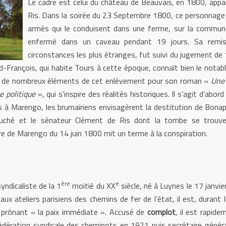
Le cadre est celui du château de Beauvais, en 1800, app
Ris. Dans la soirée du 23 Septembre 1800, ce personnage d
armés qui le conduisent dans une ferme, sur la commune 
enfermé dans un caveau pendant 19 jours. Sa remise
circonstances les plus étranges, fut suivi du jugement de
-François, qui habite Tours à cette époque, connaît bien le notabl
tard de nombreux éléments de cet enlèvement pour son roman «
Une 
e politique
», qui s’inspire des réalités historiques. Il s’agit d’abord
is à Marengo, les brumairiens envisagèrent la destitution de Bonap
Fouché et le sénateur Clément de Ris dont la tombe se trouve 
ire de Marengo du 14 juin 1800 mit un terme à la conspiration.
ère
e
yndicaliste de la 1
moitié du XX
siècle, né à Luynes le 17 janvi
ux ateliers parisiens des chemins de fer de l’état, il est, durant 
e prônant « la paix immédiate ». Accusé de
complot
, il est rapid
édération syndicale des cheminots en 1921 puis secrétaire génér