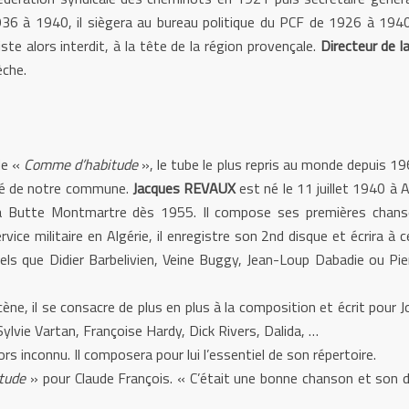
6 à 1940, il siègera au bureau politique du PCF de 1926 à 1940 a
e alors interdit, à la tête de la région provençale.
Directeur de l
èche.
de «
Comme d’habitude
», le tube le plus repris au monde depuis 19
erté de notre commune.
Jacques REVAUX
est né le 11 juillet 1940 à 
a Butte Montmartre dès 1955. Il compose ses premières chans
ice militaire en Algérie, il enregistre son 2nd disque et écrira 
ls que Didier Barbelivien, Veine Buggy, Jean-Loup Dabadie ou Pi
ne, il se consacre de plus en plus à la composition et écrit pour 
 Sylvie Vartan, Françoise Hardy, Dick Rivers, Dalida, …
rs inconnu. Il composera pour lui l’essentiel de son répertoire.
tude
» pour Claude François. « C’était une bonne chanson et son de