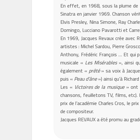
En effet, en 1968, sous la plume de
Sinatra en janvier 1969. Chanson véri
Elvis Presley, Nina Simone, Ray Charle
Domingo, Lucciano Pavarotti et Carre
En 1969, Jacques Revaux crée avec Rég
artistes : Michel Sardou, Pierre Grosc
Anthony, Frédéric François … Et qui p
musicale «
Les Misérables
», ainsi qu
également «
prêté
» sa voix à Jacque
puis «
Peau d’âne
») ainsi qu’à Richar
Les «
Victoires de la musique
» ont 
chansons, feuilletons TV, films, et
prix de l’académie Charles Cros, le pr
de compositeur.
Jacques REVAUX a été promu au gra