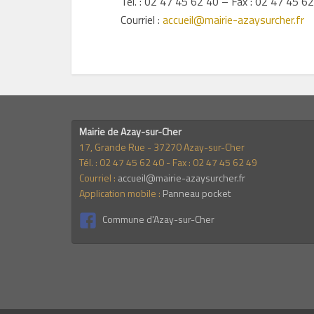
Tél. : 02 47 45 62 40 – Fax : 02 47 45 6
Courriel :
accueil@mairie-azaysurcher.fr
Mairie de Azay-sur-Cher
17, Grande Rue - 37270 Azay-sur-Cher
Tél. : 02 47 45 62 40 - Fax : 02 47 45 62 49
Courriel :
accueil@mairie-azaysurcher.fr
Application mobile :
Panneau pocket
Commune d'Azay-sur-Cher