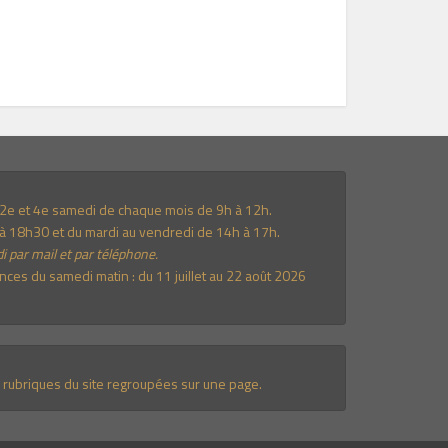
e 2e et 4e samedi de chaque mois de 9h à 12h.
à 18h30 et du mardi au vendredi de 14h à 17h.
i par mail et par téléphone.
es du samedi matin : du 11 juillet au 22 août 2026
 rubriques du site regroupées sur une page.