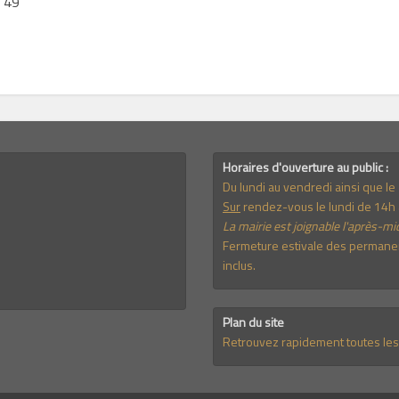
2 49
Horaires d'ouverture au public :
Du lundi au vendredi ainsi que l
Sur
rendez-vous le lundi de 14h 
La mairie est joignable l'après-mid
Fermeture estivale des permanenc
inclus.
Plan du site
Retrouvez rapidement toutes les