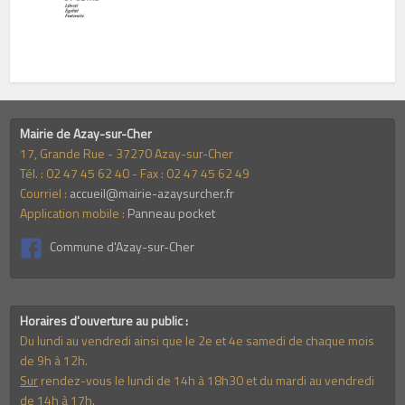
Mairie de Azay-sur-Cher
17, Grande Rue - 37270 Azay-sur-Cher
Tél. : 02 47 45 62 40 - Fax : 02 47 45 62 49
Courriel :
accueil@mairie-azaysurcher.fr
Application mobile :
Panneau pocket
Commune d'Azay-sur-Cher
Horaires d'ouverture au public :
Du lundi au vendredi ainsi que le 2e et 4e samedi de chaque mois
de 9h à 12h.
Sur
rendez-vous le lundi de 14h à 18h30 et du mardi au vendredi
de 14h à 17h.