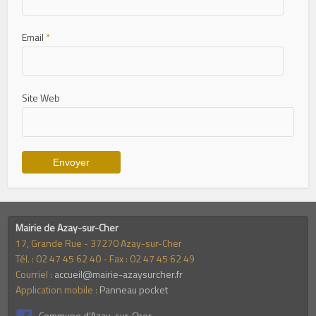
Email
*
Site Web
Mairie de Azay-sur-Cher
17, Grande Rue - 37270 Azay-sur-Cher
Tél. : 02 47 45 62 40 - Fax : 02 47 45 62 49
Courriel :
accueil@mairie-azaysurcher.fr
Application mobile :
Panneau pocket
Commune d'Azay-sur-Cher