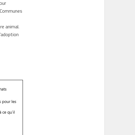
our
des Communes
tre animal.
l’adoption