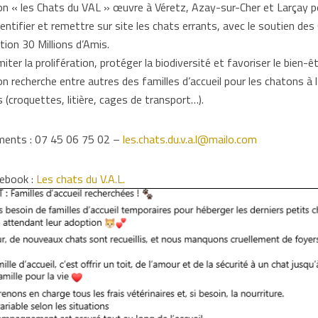
on « les Chats du VAL » œuvre à Véretz, Azay-sur-Cher et Larçay p
 identifier et remettre sur site les chats errants, avec le soutien 
tion 30 Millions d’Amis.
imiter la prolifération, protéger la biodiversité et favoriser le bien-ê
on recherche entre autres des familles d’accueil pour les chatons à 
 (croquettes, litière, cages de transport…).
ents : 07 45 06 75 02 –
les.chats.du.v.a.l@mailo.com
ebook :
Les chats du V.A.L.