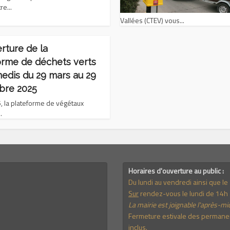
re...
Vallées (CTEV) vous...
rture de la
orme de déchets verts
medis du 29 mars au 29
bre 2025
, la plateforme de végétaux
.
Horaires d'ouverture au public :
Du lundi au vendredi ainsi que l
Sur
rendez-vous le lundi de 14h 
La mairie est joignable l'après-mid
Fermeture estivale des permanenc
inclus.