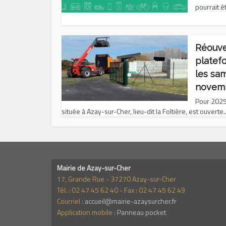
pourrait êt
Réouve
platef
les sa
novem
Pour 2025
située à Azay-sur-Cher, lieu-dit la Foltière, est ouverte..
Mairie de Azay-sur-Cher
17, Grande Rue - 37270 Azay-sur-Cher
Tél. : 02 47 45 62 40 - Fax : 02 47 45 62 49
Courriel :
accueil@mairie-azaysurcher.fr
Application mobile :
Panneau pocket