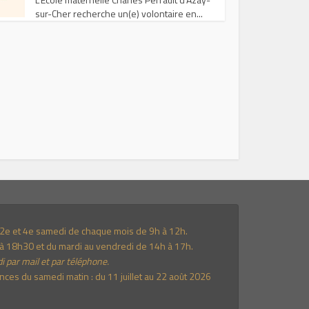
sur-Cher recherche un(e) volontaire en...
e 2e et 4e samedi de chaque mois de 9h à 12h.
à 18h30 et du mardi au vendredi de 14h à 17h.
i par mail et par téléphone.
es du samedi matin : du 11 juillet au 22 août 2026