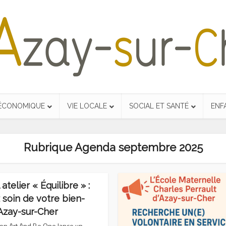
 ÉCONOMIQUE
VIE LOCALE
SOCIAL ET SANTÉ
ENF
Rubrique Agenda septembre 2025
atelier « Équilibre » :
 soin de votre bien-
 Azay-sur-Cher
ion Art And Be One lance un