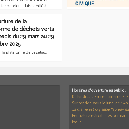
lier hebdomadaire dédié à...
rture de la
orme de déchets verts
medis du 29 mars au 29
bre 2025
, la plateforme de végétaux
.
Horaires d'ouverture au public :
Du lundi au vendredi ainsi que l
Sur
rendez-vous le lundi de 14h 
La mairie est joignable l'après-mid
Fermeture estivale des permanenc
inclus.