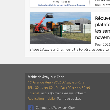
nouvel ate
Réouve
platef
les sa
novem
Pour 2025
située à Azay-sur-Cher, lieu-dit la Foltière, est ouverte..
Mairie de Azay-sur-Cher
17, Grande Rue - 37270 Azay-sur-Cher
Tél. : 02 47 45 62 40 - Fax : 02 47 45 62 49
Courriel :
accueil@mairie-azaysurcher.fr
Application mobile :
Panneau pocket
Commune d'Azay-sur-Cher