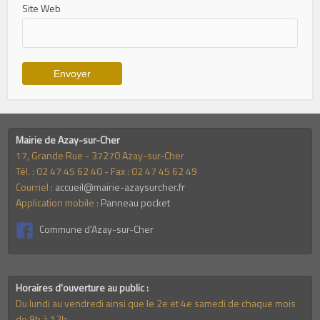
Site Web
Mairie de Azay-sur-Cher
17, Grande Rue - 37270 Azay-sur-Cher
Tél. : 02 47 45 62 40 - Fax : 02 47 45 62 49
Courriel :
accueil@mairie-azaysurcher.fr
Application mobile :
Panneau pocket
Commune d'Azay-sur-Cher
Horaires d'ouverture au public :
Du lundi au vendredi ainsi que le 2e et 4e samedi de chaque mois
de 9h à 12h.