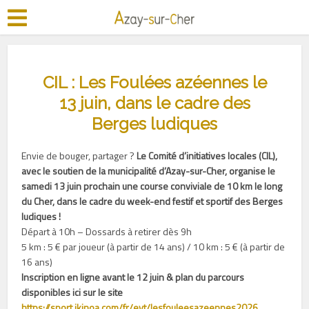
CIL : Les Foulées azéennes le
13 juin, dans le cadre des
Berges ludiques
Envie de bouger, partager ?
Le Comité d’initiatives locales (CIL),
avec le soutien de la municipalité d’Azay-sur-Cher, organise le
samedi 13 juin prochain une course conviviale de 10 km le long
du Cher, dans le cadre du week-end festif et sportif des Berges
ludiques !
Départ à 10h – Dossards à retirer dès 9h
5 km : 5 € par joueur (à partir de 14 ans) / 10 km : 5 € (à partir de
16 ans)
Inscription en ligne avant le 12 juin & plan du parcours
disponibles ici sur le site
https://sport.ikinoa.com/fr/evt/lesfouleesazeennes2026