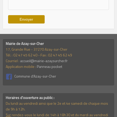
Mairie de Azay-sur-Cher
17, Grande Rue - 37270 Azay-sur-Cher
Tél. : 02 47 45 62 40 - Fax : 02 47 45 62 49
Courriel :
accueil@mairie-azaysurcher.fr
Application mobile :
Panneau pocket
Commune d'Azay-sur-Cher
Horaires d'ouverture au public :
Du lundi au vendredi ainsi que le 2e et 4e samedi de chaque mois
de 9h à 12h.
Sur
rendez-vous le lundi de 14h à 18h30 et du mardi au vendredi