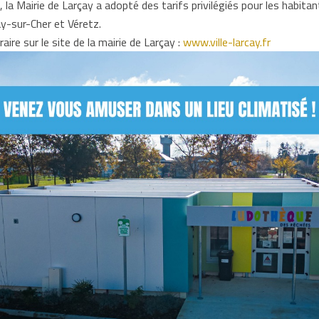
, la
Mairie de Larçay
a adopté des tarifs privilégiés pour les habitan
y-sur-Cher et Véretz.
aire sur le site de la mairie de Larçay :
www.ville-larcay.fr