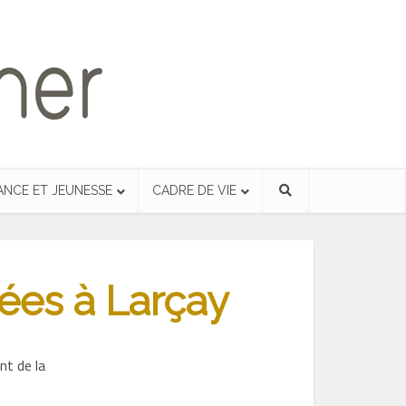
ANCE ET JEUNESSE
CADRE DE VIE
ées à Larçay
nt de la