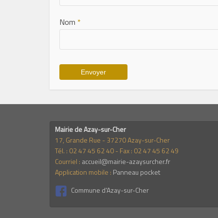
Nom
*
Mairie de Azay-sur-Cher
17, Grande Rue - 37270 Azay-sur-Cher
Tél. : 02 47 45 62 40 - Fax : 02 47 45 62 49
Courriel :
accueil@mairie-azaysurcher.fr
Application mobile :
Panneau pocket
Commune d'Azay-sur-Cher