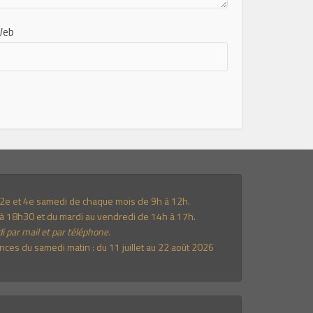
Web
e 2e et 4e samedi de chaque mois de 9h à 12h.
à 18h30 et du mardi au vendredi de 14h à 17h.
i par mail et par téléphone.
es du samedi matin : du 11 juillet au 22 août 2026