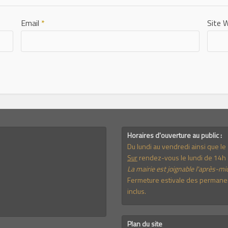
Email
*
Site 
Horaires d'ouverture au public :
Du lundi au vendredi ainsi que l
Sur
rendez-vous le lundi de 14h 
La mairie est joignable l'après-mid
Fermeture estivale des permanenc
inclus.
Plan du site