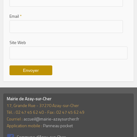
Email
*
Site Web
Mairie de Azay-sur-Cher
17, Grande Rue - 37270 Azay-sur-Cher
Tél. : 02 47 45 62 40 - Fax : 02 47 45 62 49
Courriel :
accueil@mairie-azaysurcher.fr
Application mobile :
Panneau pocket
Commune d'Azay-sur-Cher