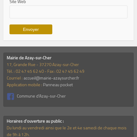
Site Web
Mairie de Azay-sur-Cher
17, Grande Rue - 37270 Azay-sur-Cher
Tél. : 02 47 45 62 40 - Fax : 02 47 45 62 49
Courriel :
accueil@mairie-azaysurcher.fr
Application mobile :
Panneau pocket
Commune d'Azay-sur-Cher
Horaires d'ouverture au public :
Du lundi au vendredi ainsi que le 2e et 4e samedi de chaque mois
de 9h à 12h.