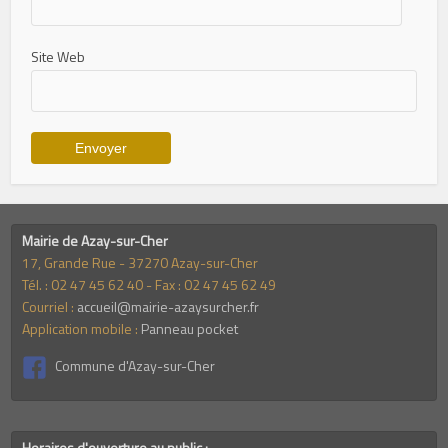
Site Web
Mairie de Azay-sur-Cher
17, Grande Rue - 37270 Azay-sur-Cher
Tél. : 02 47 45 62 40 - Fax : 02 47 45 62 49
Courriel :
accueil@mairie-azaysurcher.fr
Application mobile :
Panneau pocket
Commune d'Azay-sur-Cher
Horaires d'ouverture au public :