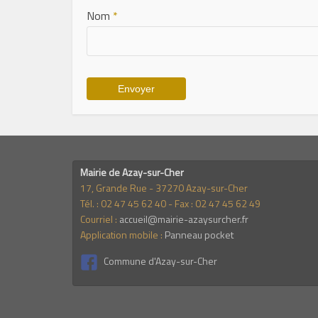
Nom
*
Mairie de Azay-sur-Cher
17, Grande Rue - 37270 Azay-sur-Cher
Tél. : 02 47 45 62 40 - Fax : 02 47 45 62 49
Courriel :
accueil@mairie-azaysurcher.fr
Application mobile :
Panneau pocket
Commune d'Azay-sur-Cher