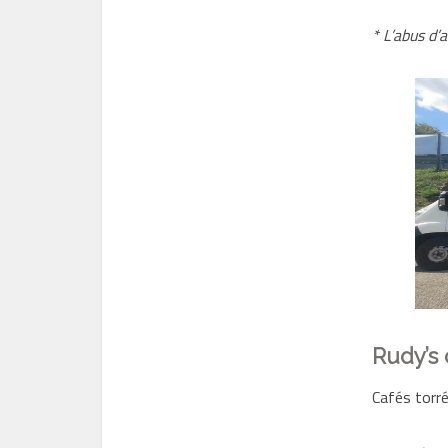
* L’abus d’
Rudy’s 
Cafés torré