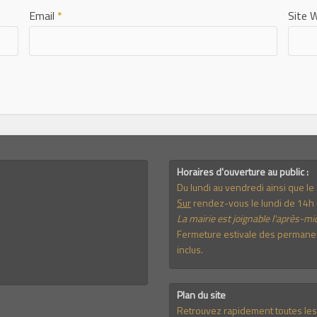
Email
*
Site 
Horaires d'ouverture au public :
Du lundi au vendredi ainsi que l
Sur
rendez-vous le lundi de 14h 
La mairie est joignable l'après-mid
Fermeture estivale des permanenc
inclus.
Plan du site
Retrouvez rapidement toutes les