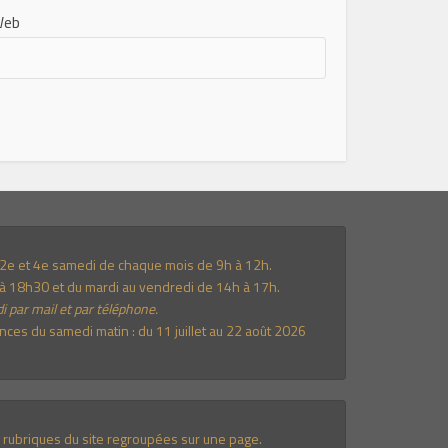
Web
e 2e et 4e samedi de chaque mois de 9h à 12h.
à 18h30 et du mardi au vendredi de 14h à 17h.
i par mail et par téléphone.
es du samedi matin : du 11 juillet au 22 août 2026
 rubriques du site regroupées sur une page.