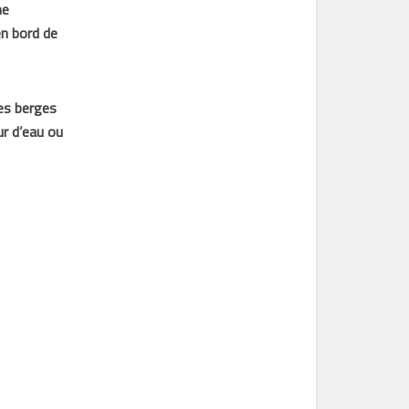
he
n bord de
les berges
ur d’eau ou