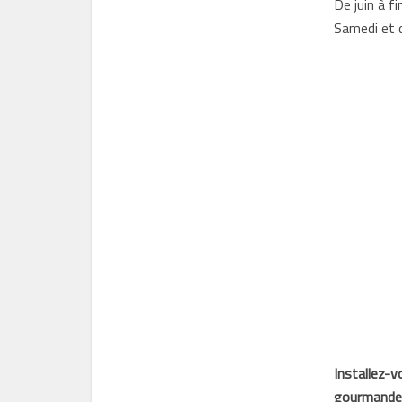
De juin à f
Samedi et 
Installez-v
gourmande 