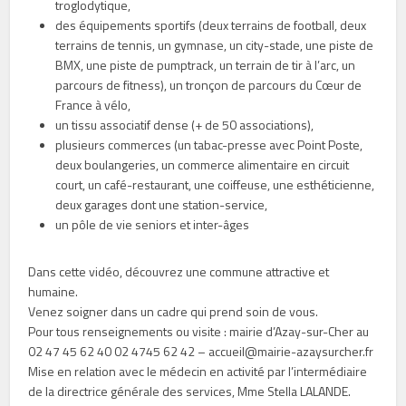
troglodytique,
des équipements sportifs (deux terrains de football, deux
terrains de tennis, un gymnase, un city-stade, une piste de
BMX, une piste de pumptrack, un terrain de tir à l’arc, un
parcours de fitness), un tronçon de parcours du Cœur de
France à vélo,
un tissu associatif dense (+ de 50 associations),
plusieurs commerces (un tabac-presse avec Point Poste,
deux boulangeries, un commerce alimentaire en circuit
court, un café-restaurant, une coiffeuse, une esthéticienne,
deux garages dont une station-service,
un pôle de vie seniors et inter-âges
Dans cette vidéo, découvrez une commune attractive et
humaine.
Venez soigner dans un cadre qui prend soin de vous.
Pour tous renseignements ou visite : mairie d’Azay-sur-Cher au
02 47 45 62 40 02 4745 62 42 – accueil@mairie-azaysurcher.fr
Mise en relation avec le médecin en activité par l’intermédiaire
de la directrice générale des services, Mme Stella LALANDE.