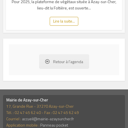
Pour 2025, la plateforme de végétaux située à Azay-sur-Cher,
lieu-dit la Foltière, est ouverte...
Lire la suite...
Retour à l'agenda
Mairie de Azay-sur-Cher
17, Grande Rue - 37270 Azay-sur-Cher
Tél. : 02 47 45 62 40 - Fax : 02 47 45 62 49
Courriel :
accueil@mairie-azaysurcher.fr
Application mobile :
Panneau pocket