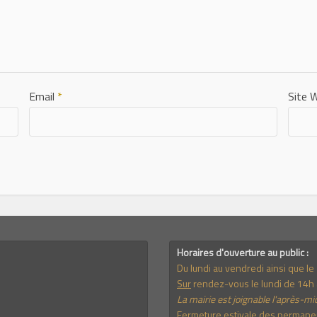
Email
*
Site 
Horaires d'ouverture au public :
Du lundi au vendredi ainsi que l
Sur
rendez-vous le lundi de 14h 
La mairie est joignable l'après-mid
Fermeture estivale des permanenc