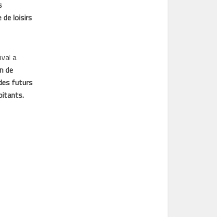
s
 de loisirs
val a
n de
 des futurs
bitants.