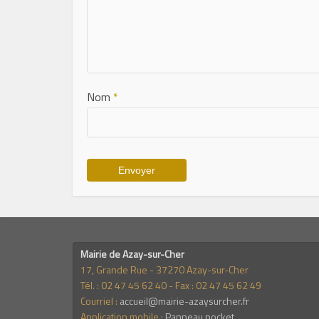
Nom
*
Mairie de Azay-sur-Cher
17, Grande Rue - 37270 Azay-sur-Cher
Tél. : 02 47 45 62 40 - Fax : 02 47 45 62 49
Courriel :
accueil@mairie-azaysurcher.fr
Application mobile :
Panneau pocket