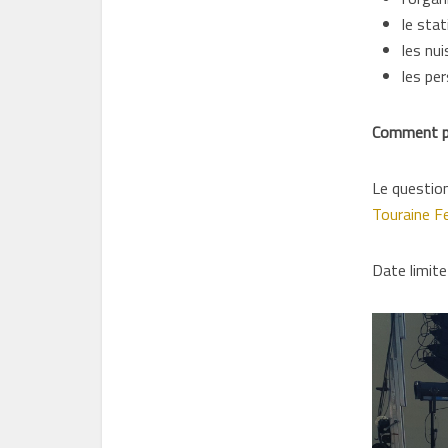
le stat
les nu
les pe
Comment pa
Le question
Touraine Fe
Date limite 