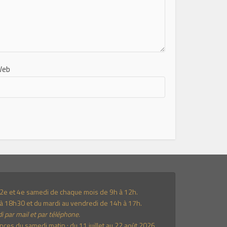
Web
e 2e et 4e samedi de chaque mois de 9h à 12h.
à 18h30 et du mardi au vendredi de 14h à 17h.
i par mail et par téléphone.
es du samedi matin : du 11 juillet au 22 août 2026