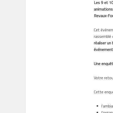
Les 9 et 10
animations 
Revaux-Fou
Cet événeme
rassemblé 
réaliser un
événements 
Une enquêt
Votre retou
Cette enqu
l’ambi
l’organ