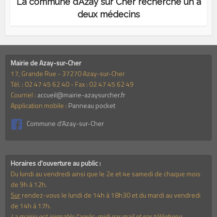
La commune d’Azay sur Cher recherche un à
deux médecins
Mairie de Azay-sur-Cher
17, Grande Rue - 37270 Azay-sur-Cher
Tél. : 02 47 45 62 40 - Fax : 02 47 45 62 49
Courriel :
accueil@mairie-azaysurcher.fr
Application mobile :
Panneau pocket
Commune d'Azay-sur-Cher
Horaires d'ouverture au public :
Du lundi au vendredi ainsi que le 2e et 4e samedi de chaque mois
de 9h à 12h.
Sur
rendez-vous le lundi de 14h à 18h30 et du mardi au vendredi
de 14h à 17h.
La mairie est joignable l'après-midi par mail et par téléphone.